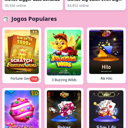
30,936 online
84,852 online
Jogos Populares
Fortune Gems
Rik Hilo
Hot
3 Buzzing Wilds