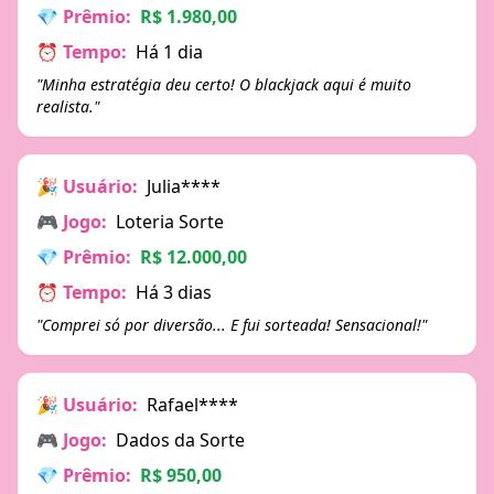
💎 Prêmio:
R$ 1.980,00
⏰ Tempo:
Há 1 dia
"Minha estratégia deu certo! O blackjack aqui é muito
realista."
🎉 Usuário:
Julia****
🎮 Jogo:
Loteria Sorte
💎 Prêmio:
R$ 12.000,00
⏰ Tempo:
Há 3 dias
"Comprei só por diversão... E fui sorteada! Sensacional!"
🎉 Usuário:
Rafael****
🎮 Jogo:
Dados da Sorte
💎 Prêmio:
R$ 950,00