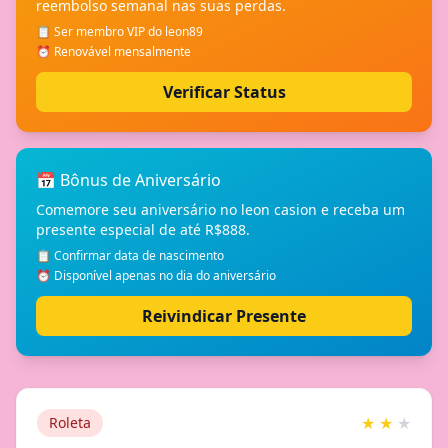
reembolso semanal nas suas perdas.
📋 Ser membro VIP do leon89
⏰ Renovável mensalmente
Verificar Status
📅 Bônus de Aniversário
Comemore seu aniversário no leon casion e receba um
presente especial de até R$888.
📋 Confirmar data de nascimento
⏰ Disponível apenas no dia do aniversário
Reivindicar Presente
★
★
★
Roleta