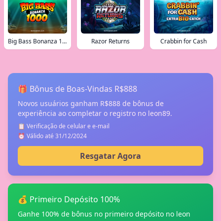
Big Bass Bonanza 1000
Razor Returns
Crabbin for Cash
🎁 Bônus de Boas-Vindas R$888
Novos usuários ganham R$888 de bônus de
experiência ao completar o registro no leon89.
📋 Verificação de celular e e-mail
⏰ Válido até 31/12/2024
Resgatar Agora
💰 Primeiro Depósito 100%
Ganhe 100% de bônus no primeiro depósito no leon