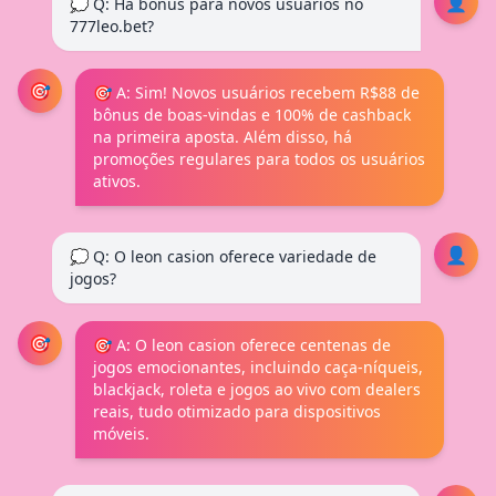
👤
💭 Q: Há bônus para novos usuários no
777leo.bet?
🎯
🎯 A: Sim! Novos usuários recebem R$88 de
bônus de boas-vindas e 100% de cashback
na primeira aposta. Além disso, há
promoções regulares para todos os usuários
ativos.
👤
💭 Q: O leon casion oferece variedade de
jogos?
🎯
🎯 A: O leon casion oferece centenas de
jogos emocionantes, incluindo caça-níqueis,
blackjack, roleta e jogos ao vivo com dealers
reais, tudo otimizado para dispositivos
móveis.