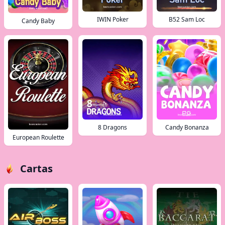
IWIN Poker
B52 Sam Loc
Candy Baby
8 Dragons
Candy Bonanza
European Roulette
Cartas