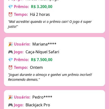
💎 Prêmio:
R$ 3.200,00
⏰ Tempo:
Há 2 horas
"Mal acreditei quando vi o prêmio cair! O jogo é super
justo!"
🎉 Usuário:
Mariana****
🎮 Jogo:
Caça-Níquel Safari
💎 Prêmio:
R$ 7.500,00
⏰ Tempo:
Ontem
"Joguei durante o almoço e ganhei um prêmio incrível!
Recomendo demais."
🎉 Usuário:
Pedro****
🎮 Jogo:
Blackjack Pro