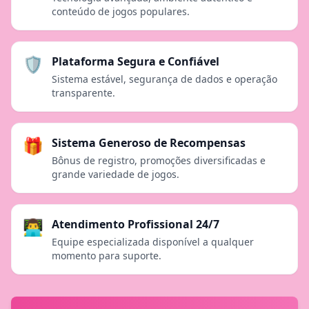
conteúdo de jogos populares.
🛡️
Plataforma Segura e Confiável
Sistema estável, segurança de dados e operação
transparente.
🎁
Sistema Generoso de Recompensas
Bônus de registro, promoções diversificadas e
grande variedade de jogos.
👨‍💻
Atendimento Profissional 24/7
Equipe especializada disponível a qualquer
momento para suporte.