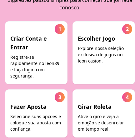
conosco.
1
2
Criar Conta e
Escolher Jogo
Entrar
Explore nossa seleção
exclusiva de jogos no
Registre-se
leon casion.
rapidamente no leon89
e faça login com
segurança.
3
4
Fazer Aposta
Girar Roleta
Selecione suas opções e
Ative o giro e veja a
coloque sua aposta com
emoção se desenrolar
confiança.
em tempo real.