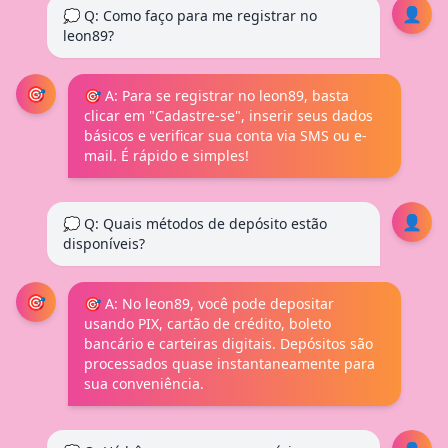
👤
💭 Q: Como faço para me registrar no
leon89?
🎯
🎯 A: Para se registrar no leon89, basta
clicar em "Cadastre-se", inserir seus dados
básicos e verificar sua conta via SMS ou e-
mail. É rápido e simples!
👤
💭 Q: Quais métodos de depósito estão
disponíveis?
🎯
🎯 A: No leon89, você pode depositar
usando PIX, cartão de crédito, boleto
bancário e carteiras digitais. Depósitos são
processados quase instantaneamente para
sua conveniência.