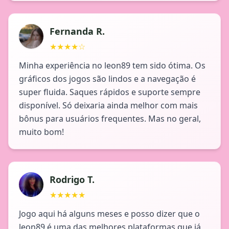
Fernanda R.
★★★★☆
Minha experiência no leon89 tem sido ótima. Os
gráficos dos jogos são lindos e a navegação é
super fluida. Saques rápidos e suporte sempre
disponível. Só deixaria ainda melhor com mais
bônus para usuários frequentes. Mas no geral,
muito bom!
Rodrigo T.
★★★★★
Jogo aqui há alguns meses e posso dizer que o
leon89 é uma das melhores plataformas que já