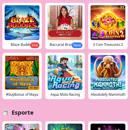
Blaze Buddies
Baccarat Brasileira
3 Coin Treasures 2
Hot
New
#buyBonus of Maya
Aqua Moto Racing
Absolutely Mammoth
Esporte