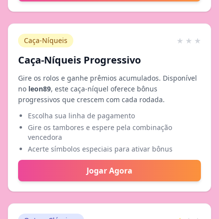
★
★
★
Caça-Níqueis
Caça-Níqueis Progressivo
Gire os rolos e ganhe prêmios acumulados. Disponível
no
leon89
, este caça-níquel oferece bônus
progressivos que crescem com cada rodada.
Escolha sua linha de pagamento
Gire os tambores e espere pela combinação
vencedora
Acerte símbolos especiais para ativar bônus
Jogar Agora