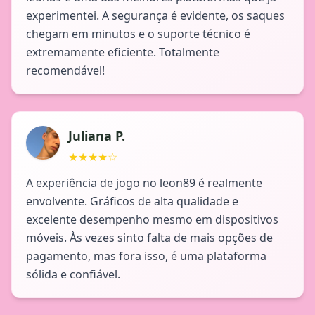
experimentei. A segurança é evidente, os saques
chegam em minutos e o suporte técnico é
extremamente eficiente. Totalmente
recomendável!
Juliana P.
★★★★☆
A experiência de jogo no leon89 é realmente
envolvente. Gráficos de alta qualidade e
excelente desempenho mesmo em dispositivos
móveis. Às vezes sinto falta de mais opções de
pagamento, mas fora isso, é uma plataforma
sólida e confiável.