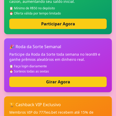
casion, aumentando seu saldo inicial.
📋 Mínimo de R$50 no depósito
⏰ Oferta válida por tempo limitado
Participar Agora
🎉 Roda da Sorte Semanal
Participe da Roda da Sorte toda semana no leon89 e
ganhe prêmios aleatórios em dinheiro real.
📋 Faça login diariamente
⏰ Sorteios todas as sextas
Girar Agora
🏆 Cashback VIP Exclusivo
Membros VIP do 777leo.bet recebem até 15% de