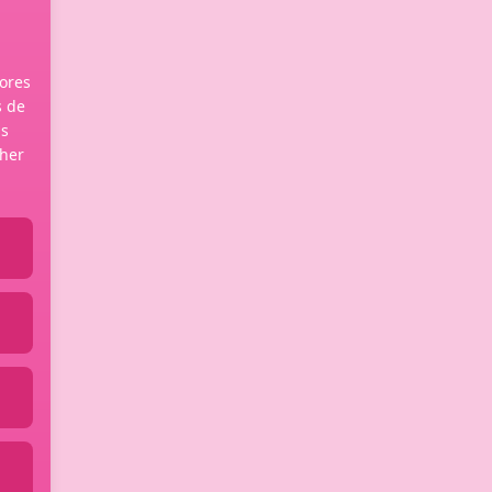
ores
s de
ds
lher