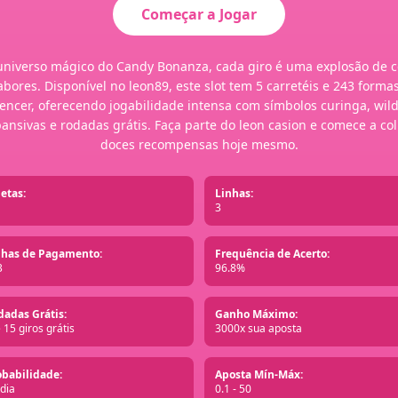
Começar a Jogar
universo mágico do Candy Bonanza, cada giro é uma explosão de c
abores. Disponível no leon89, este slot tem 5 carretéis e 243 forma
encer, oferecendo jogabilidade intensa com símbolos curinga, wil
ansivas e rodadas grátis. Faça parte do leon casion e comece a co
doces recompensas hoje mesmo.
etas:
Linhas:
3
nhas de Pagamento:
Frequência de Acerto:
3
96.8%
dadas Grátis:
Ganho Máximo:
 15 giros grátis
3000x sua aposta
obabilidade:
Aposta Mín-Máx:
dia
0.1 - 50