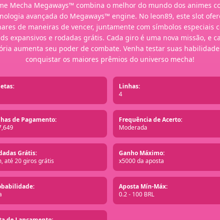
me Mecha Megaways™ combina o melhor do mundo dos animes c
cnologia avançada do Megaways™ engine. No leon89, este slot ofer
hares de maneiras de vencer, juntamente com símbolos especiais 
lds expansivos e rodadas grátis. Cada giro é uma nova missão, e c
tória aumenta seu poder de combate. Venha testar suas habilidade
conquistar os maiores prêmios do universo mecha!
etas:
Linhas:
4
nhas de Pagamento:
Frequência de Acerto:
7,649
Moderada
dadas Grátis:
Ganho Máximo:
, até 20 giros grátis
x5000 da aposta
obabilidade:
Aposta Mín-Máx:
a
0.2 - 100 BRL
ta de Lançamento: