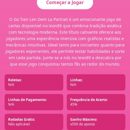
Começar a Jogar
O Go Tien Len Dem La Portrait é um emocionante jogo de
cartas disponível no leon89 que combina tradição asiática
com tecnologia moderna. Este título cativante oferece aos
jogadores uma experiência imersiva com gráficos realistas e
mecânicas intuitivas. Ideal tanto para iniciantes quanto para
jogadores experientes, ele permite testar habilidades e sorte
em cada partida. Junte-se a nós no leon89 e descubra por
que esse jogo conquistou tantos fãs ao redor do mundo.
Roletas:
Linhas:
N/A
N/A
Linhas de Pagamento:
Frequência de Acerto:
N/A
45%
Rodadas Grátis:
Ganho Máximo:
Não aplicável
x500 da aposta