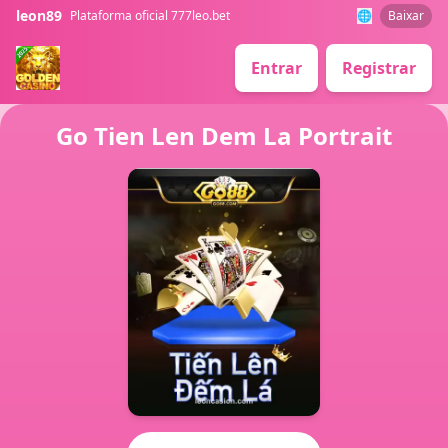
leon89
Plataforma oficial 777leo.bet
🌐
Baixar
Entrar
Registrar
Go Tien Len Dem La Portrait