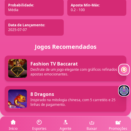
Probabilidade:
Aposta Mín-Máx:
Média
0.2 - 100
Data de Lançamento:
2025-07-07
Jogos Recomendados
Fashion TV Baccarat
Desfrute de um jogo elegante com gráficos refinados e
apostas emocionantes.
8 Dragons
Inspirado na mitologia chinesa, com 5 carretéis e 25
linhas de pagamento.
Início
Esportes
Agente
Baixar
Promoções